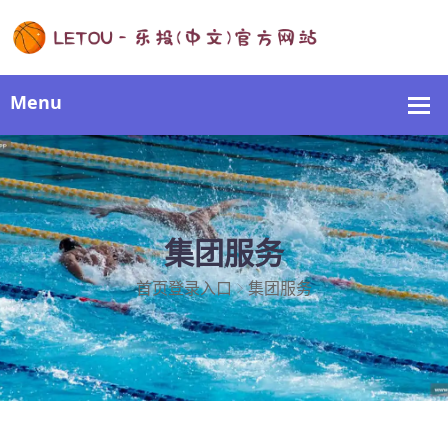
集团服务
首页登录入口
集团服务