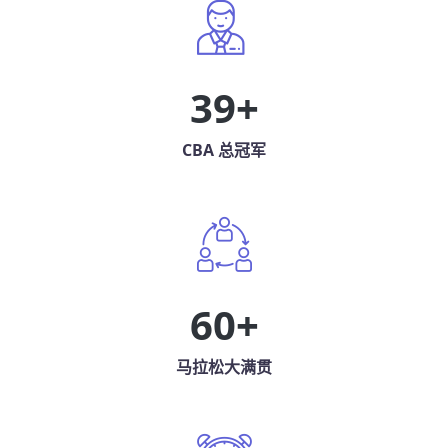
39
+
CBA 总冠军
60
+
马拉松大满贯