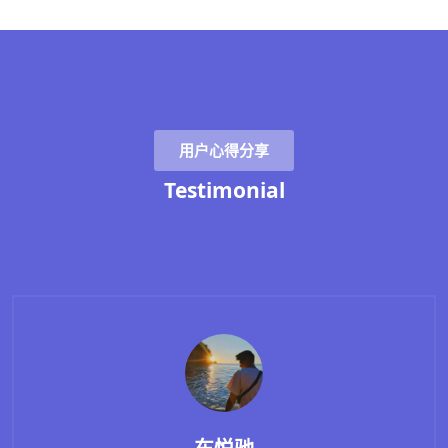
用户心得分享
Testimonial
利