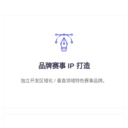
品牌赛事 IP 打造
独立开发区域化 / 垂直领域特色赛事品牌。